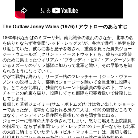
The Outlaw Josey Wales (1976) / アウトローのあらすじ
1860年代なかばのミズーリ州。南北戦争の混乱のさなか、北軍の名
を借りたならず者集団“レッド・レッグス”が、各地で暴行・略奪を繰
り返していた。彼らに妻と息子を殺され、重傷を負った農夫ジョー
ジー・ウェールズ（クリント・イーストウッド）も、彼らへの復讐
のために集まったウィリアム・”ブラッディ・ビル”・アンダーソン率
いるミズーリのゲリラ部隊に加わって北軍と戦い、その早撃ちを知
られるようになっていく。
やがて戦争は終わり、リーダー格のフレッチャー（ジョン・ヴァー
ノン）の説得により、部隊はジョージーを除いて全員北軍に投降す
る。ところが北軍は、独善的なレーン上院議員の指示の下、フレッ
チャーとの約束を破り、投降してきた部隊を犯罪者扱いで皆殺しに
してしまう。
負傷した若者ジェイミー(サム・ボトムズ)だけは救い出したジョージ
ーであったが、北軍から追われる身の二人は、仲間の復讐どころで
はなく、インディアン居住区を目指して身を隠す旅に出る。
ジョージーに部隊の大半を倒されてしまい、怒りに燃える上院議員
の指示で、ならず者集団“レッド・レッグス”のリーダーながらも北軍
の大尉に納まっていたテリル（ビル・マッキニー）は、裏切り者に
仕組まれたフレッチャーを伴い、ジョージー達の追跡を始める。