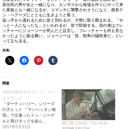
原住民の男や女と一緒になり、カンザスから牧場を作りにやって来
た家族とも一緒になるが、コマンチに襲撃されそうになり、酋長テ
ン・ベアーズにとともに生きようと誓う。
追っ手から逃れるために皆と別れるが、大勢に取り囲まれる。「や
っと一人になったな」といわれるが、皆で防衛する。宿の者はフレ
ッチャーにジョージーが死んだと証言し、フレッチャーも何も見な
かったように振る舞い、ジョージーは「皆、戦争の犠牲者だ」とい
って立ち去る。
共有:
関連
1970-1979 のクリント・イー
ストウッド
『ダーティハリー』シリーズ
の大ヒット 『マンハッタン無
宿』で出逢ったドン・シーゲ
ルと再びタッグを組ん…
運び屋 (2018) : The Mule
2017年5月31日
2019年3月12日