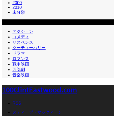
2000
2010
未分類
カテゴリー2
アクション
コメディ
サスペンス
ダーティーハリー
ドラマ
ロマンス
戦争映画
西部劇
音楽映画
100ClintEastwood.com
RSS
スティーブ・マックィーン