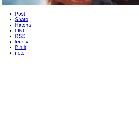
Post
Share
Hatena
LINE
RSS
feedly
Pin it
note