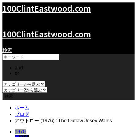
100ClintEastwood.com
クリント・イーストウッドの世界
100ClintEastwood.com
検索
and
or
ホーム
ブログ
アウトロー (1976) : The Outlaw Josey Wales
1970