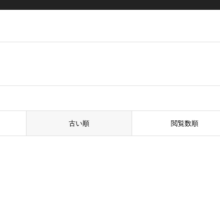
古い順
閲覧数順
1
2
970
西部劇